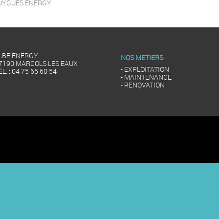
OUYGUES ENERGY
LBE ENERGY
NOS METIERS
7190 MARCOLS LES EAUX
- EXPLOITATION
ÉL. : 04 75 65 60 54
- MAINTENANCE
- RENOVATION