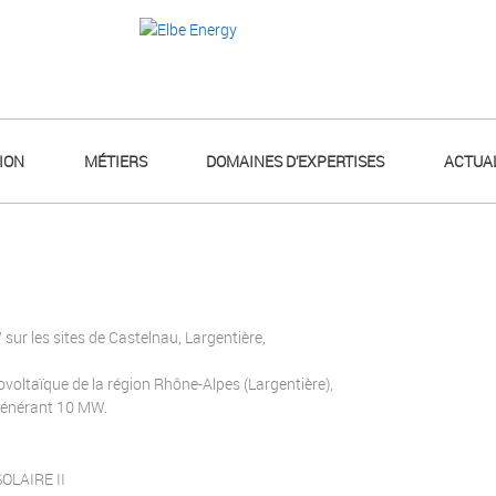
ION
MÉTIERS
DOMAINES D’EXPERTISES
ACTUAL
ur les sites de Castelnau, Largentière,
voltaïque de la région Rhône-Alpes (Largentière),
générant 10 MW.
OLAIRE II