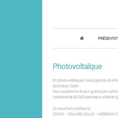
ACCUEIL
PRÉSENTAT
Photovoltaïque
En photovoltaïques, nous gérons 45 MW s
Quincieux, Ozon
Nous exploitons le plus grand parc photo
composé de 45 000 panneaux solaires 
Ils nous font confiance :
CN’AIR – SOLAIRE UGLAS – MÉRIDIAN S