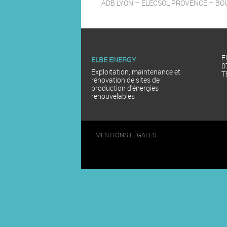
ADB LYON – ELECSOL PROVENCE – B
E
ELBE ENERGY
0
Exploitation, maintenance et
T
rénovation de sites de
production d'énergies
renouvelables
MENTIONS LÉGALES