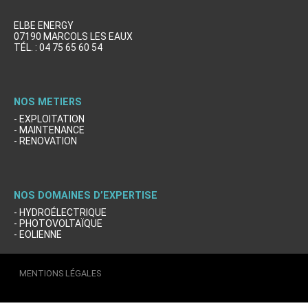
Méridian Solaire II
COFELYENDEL
ADB Lyon
CN'AIR
ELBE ENERGY
07190 MARCOLS LES EAUX
TÉL. : 04 75 65 60 54
Elecsol Provence
PHE
WINJET
NOS METIERS
- EXPLOITATION
- MAINTENANCE
- RENOVATION
NOS DOMAINES D’EXPERTISE
- HYDROÉLECTRIQUE
- PHOTOVOLTAÏQUE
- EOLIENNE
MENTIONS LÉGALES