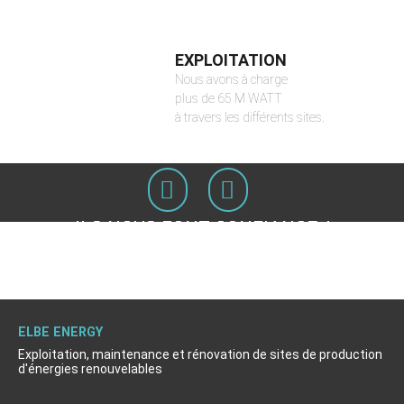
EXPLOITATION
Nous avons à charge
plus de 65 M WATT
à travers les différents sites.
ILS NOUS FONT CONFIANCE /
ILS NOUS FONT CONFIANCE /
HYDROÉLECTRIQUE
PHOTOVOLTAÏQUE
ELBE ENERGY
Exploitation, maintenance et rénovation de sites de production
d'énergies renouvelables
Solaire Uglas
CNR